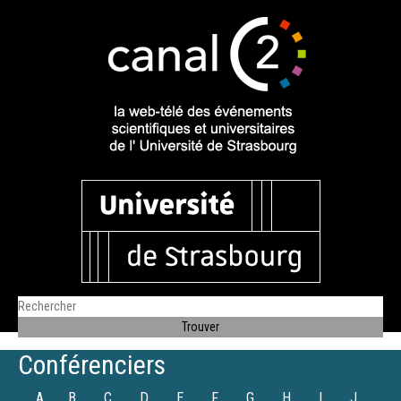
Conférenciers
A
B
C
D
E
F
G
H
I
J