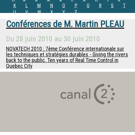
K
L
M
N
O
P
Q
R
S
T
U
V
W
X
Y
Z
Conférences de
M.
Martin PLEAU
Du
28 juin 2010
au
30 juin 2010
NOVATECH 2010 : 7ème Conférence internationale sur
les techniques et stratégies durables - Giving the rivers
back to the public. Ten years of Real Time Control in
Quebec City