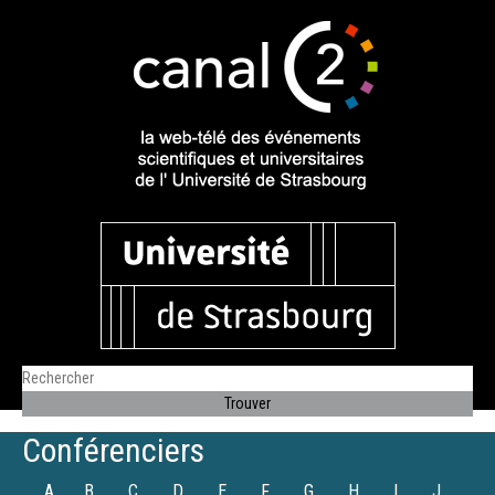
Conférenciers
A
B
C
D
E
F
G
H
I
J