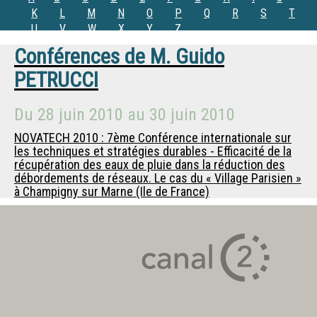
K
L
M
N
O
P
Q
R
S
T
U
V
W
X
Y
Z
Conférences de
M.
Guido
PETRUCCI
Du
28 juin 2010
au
30 juin 2010
NOVATECH 2010 : 7ème Conférence internationale sur
les techniques et stratégies durables - Efficacité de la
récupération des eaux de pluie dans la réduction des
débordements de réseaux. Le cas du « Village Parisien »
à Champigny sur Marne (Ile de France)