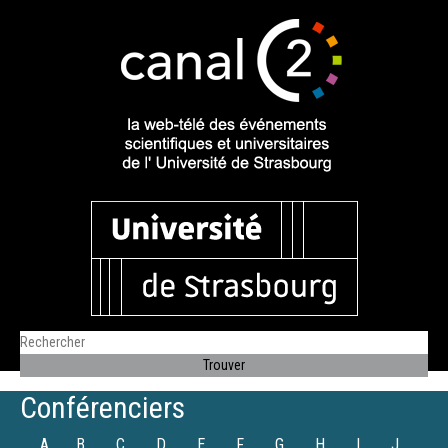
Conférenciers
A
B
C
D
E
F
G
H
I
J