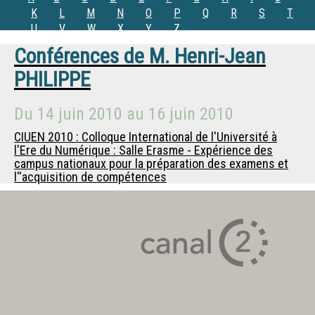
K
L
M
N
O
P
Q
R
S
T
U
V
W
X
Y
Z
Conférences de
M.
Henri-Jean
PHILIPPE
Du
14 juin 2010
au
16 juin 2010
CIUEN 2010 : Colloque International de l'Université à
l'Ere du Numérique : Salle Erasme - Expérience des
campus nationaux pour la préparation des examens et
l''acquisition de compétences