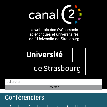
Conférenciers
A
B
C
D
E
F
G
H
I
J