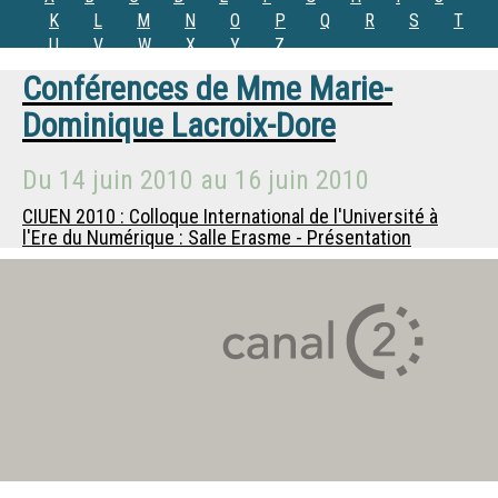
K
L
M
N
O
P
Q
R
S
T
U
V
W
X
Y
Z
Conférences de
Mme
Marie-
Dominique Lacroix-Dore
Du
14 juin 2010
au
16 juin 2010
CIUEN 2010 : Colloque International de l'Université à
l'Ere du Numérique : Salle Erasme - Présentation