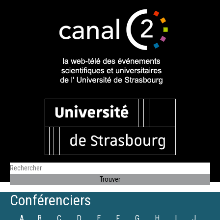
Conférenciers
A
B
C
D
E
F
G
H
I
J