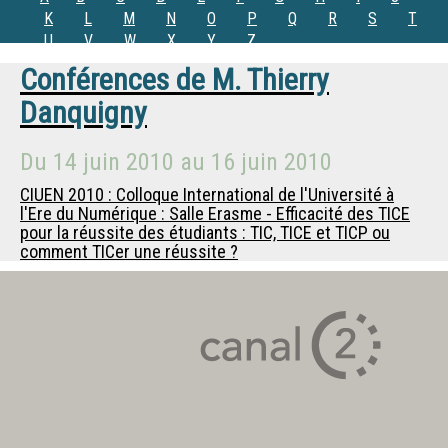
K
L
M
N
O
P
Q
R
S
T
U
V
W
X
Y
Z
Conférences de
M.
Thierry
Danquigny
Du
14 juin 2010
au
16 juin 2010
CIUEN 2010 : Colloque International de l'Université à
l'Ere du Numérique : Salle Erasme - Efficacité des TICE
pour la réussite des étudiants : TIC, TICE et TICP ou
comment TICer une réussite ?