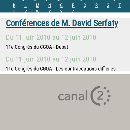
K
L
M
N
O
P
Q
R
S
T
U
V
W
X
Y
Z
Conférences de
M.
David Serfaty
Du
11 juin 2010
au
12 juin 2010
11e Congrès du CGOA - Débat
Du
11 juin 2010
au
12 juin 2010
11e Congrès du CGOA - Les contraceptions difficiles