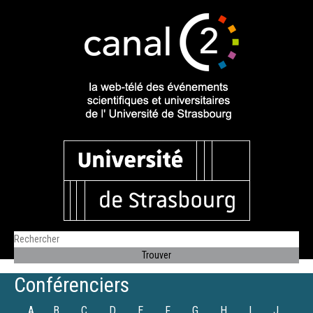
Conférenciers
A
B
C
D
E
F
G
H
I
J