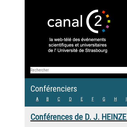
Conférenciers
A
B
C
D
E
F
G
H
I
Conférences de
D. J. HEINZ