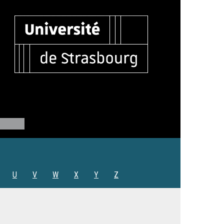
U
V
W
X
Y
Z