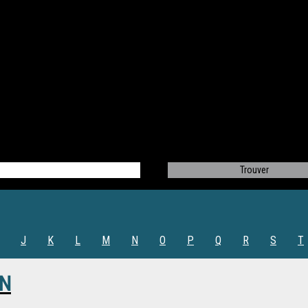
J
K
L
M
N
O
P
Q
R
S
T
EN