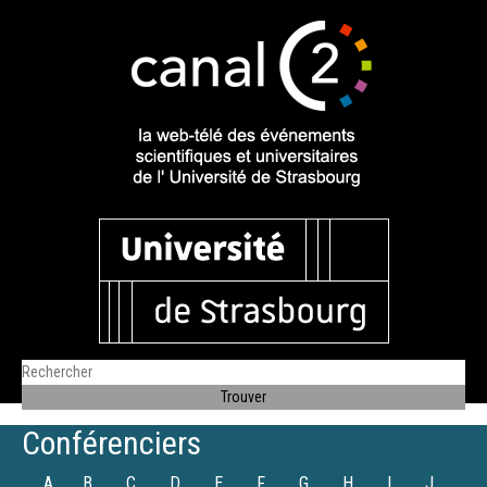
Conférenciers
A
B
C
D
E
F
G
H
I
J