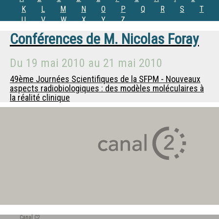
K
L
M
N
O
P
Q
R
S
T
U
V
W
X
Y
Z
Conférences de
M.
Nicolas Foray
Du
19 mai 2010
au
21 mai 2010
49ème Journées Scientifiques de la SFPM - Nouveaux
aspects radiobiologiques : des modèles moléculaires à
la réalité clinique
Canal C2