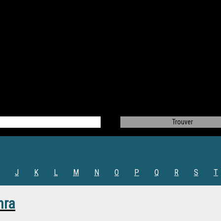
J
K
L
M
N
O
P
Q
R
S
T
hra