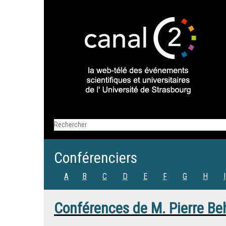
Conférenciers
A
B
C
D
E
F
G
H
I
Conférences de
M.
Pierre Be