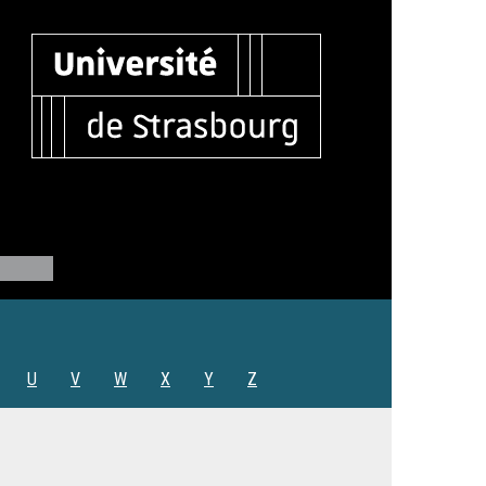
U
V
W
X
Y
Z