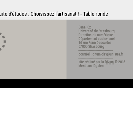
ite d’études : Choisissez l’artisanat ! - Table ronde
Canal C2
Université de Strasbourg
Direction du numérique
Département audiovisuel
16 rue René Descartes
67000 Strasbourg
---------------------------------------
courriel : dnum-dav@unistra.fr
---------------------------------------
site réalisé par la
DNum
© 2015
Mentions légales