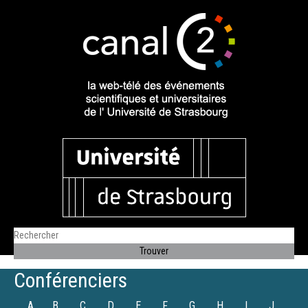
Conférenciers
A
B
C
D
E
F
G
H
I
J