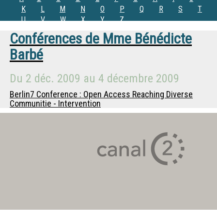
K
L
M
N
O
P
Q
R
S
T
U
V
W
X
Y
Z
Conférences de
Mme
Bénédicte
Barbé
Du
2 déc. 2009
au
4 décembre 2009
Berlin7 Conference : Open Access Reaching Diverse
Communitie - Intervention