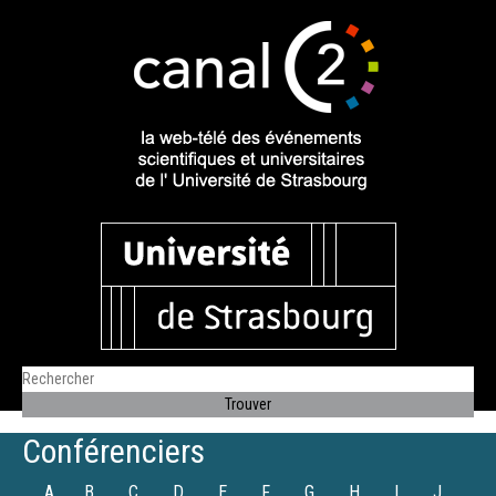
Conférenciers
A
B
C
D
E
F
G
H
I
J