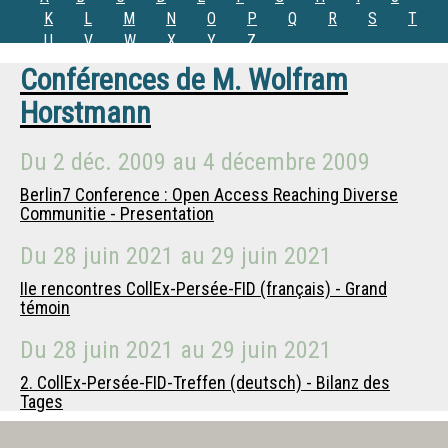
K
L
M
N
O
P
Q
R
S
T
U
V
W
X
Y
Z
Conférences de
M.
Wolfram
Horstmann
Du
2 déc. 2009
au
4 décembre 2009
Berlin7 Conference : Open Access Reaching Diverse
Communitie - Presentation
Du
28 juin 2021
au
29 juin 2021
IIe rencontres CollEx-Persée-FID (français) - Grand
témoin
Du
28 juin 2021
au
29 juin 2021
2. CollEx-Persée-FID-Treffen (deutsch) - Bilanz des
Tages