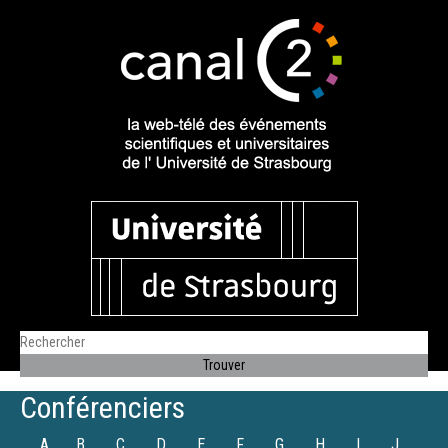
Conférenciers
A
B
C
D
E
F
G
H
I
J