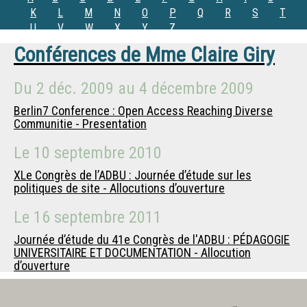
K
L
M
N
O
P
Q
R
S
T
U
V
W
X
Y
Z
Conférences de
Mme
Claire Giry
Du
2 déc. 2009
au
4 décembre 2009
Berlin7 Conference : Open Access Reaching Diverse
Communitie - Presentation
Le
10 septembre 2010
XLe Congrès de l’ADBU : Journée d’étude sur les
politiques de site - Allocutions d’ouverture
Le
16 septembre 2011
Journée d’étude du 41e Congrès de l'ADBU : PÉDAGOGIE
UNIVERSITAIRE ET DOCUMENTATION - Allocution
d’ouverture