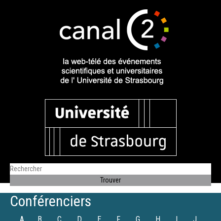
Conférenciers
A
B
C
D
E
F
G
H
I
J