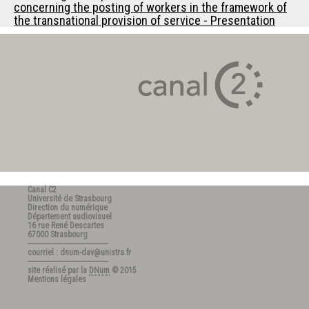
concerning the posting of workers in the framework of
the transnational provision of service - Presentation
Canal C2
Université de Strasbourg
Direction du numérique
Département audiovisuel
16 rue René Descartes
67000 Strasbourg
---------------------------------------
courriel : dnum-dav@unistra.fr
---------------------------------------
site réalisé par la
DNum
© 2015
Mentions légales