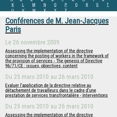
K
L
M
N
O
P
Q
R
S
T
U
V
W
X
Y
Z
Conférences de
M.
Jean-Jacques
Paris
Le
26 novembre 2009
Assessing the implementation of the directive
concerning the posting of workers in the framework of
the provision of services - The genesis of Directive
96/71/CE : issues, objectives, content
Du
25 mars 2010
au
26 mars 2010
Evaluer l'application de la directive relative au
détachement de travailleurs dans le cadre d'une
prestation de services transfrontalière - Interventions
Du
25 mars 2010
au
26 mars 2010
Assessing the implementation of the directive