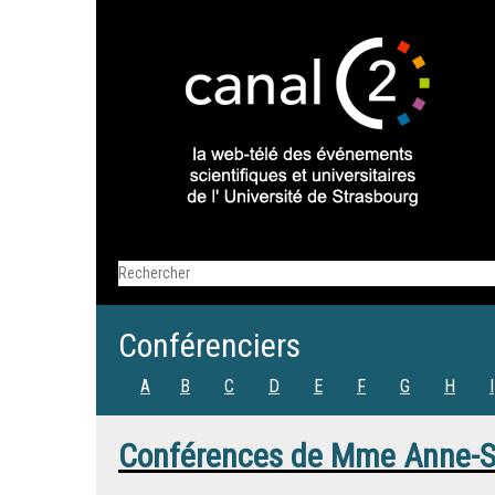
Conférenciers
A
B
C
D
E
F
G
H
I
Conférences de
Mme
Anne-S