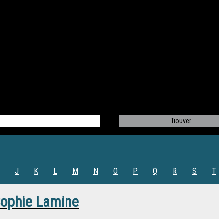
J
K
L
M
N
O
P
Q
R
S
T
ophie Lamine