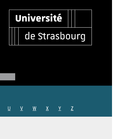
U
V
W
X
Y
Z