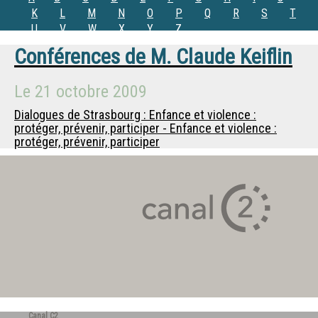
K
L
M
N
O
P
Q
R
S
T
U
V
W
X
Y
Z
Conférences de
M.
Claude Keiflin
Le
21 octobre 2009
Dialogues de Strasbourg : Enfance et violence :
protéger, prévenir, participer - Enfance et violence :
protéger, prévenir, participer
Canal C2