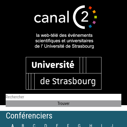
Conférenciers
A
B
C
D
E
F
G
H
I
J