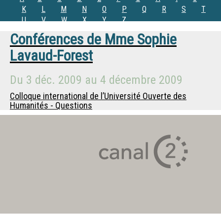
K
L
M
N
O
P
Q
R
S
T
U
V
W
X
Y
Z
Conférences de
Mme
Sophie
Lavaud-Forest
Du
3 déc. 2009
au
4 décembre 2009
Colloque international de l’Université Ouverte des
Humanités - Questions