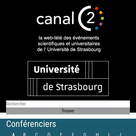
Conférenciers
A
B
C
D
E
F
G
H
I
J