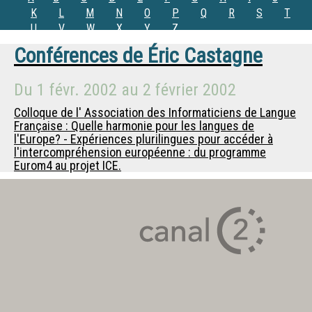
K
L
M
N
O
P
Q
R
S
T
U
V
W
X
Y
Z
Conférences de
Éric Castagne
Du
1 févr. 2002
au
2 février 2002
Colloque de l' Association des Informaticiens de Langue
Française : Quelle harmonie pour les langues de
l'Europe? - Expériences plurilingues pour accéder à
l'intercompréhension européenne : du programme
Eurom4 au projet ICE.