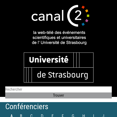
Conférenciers
A
B
C
D
E
F
G
H
I
J