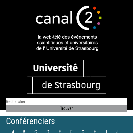
Conférenciers
A
B
C
D
E
F
G
H
I
J