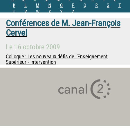
K
L
M
N
O
P
Q
R
S
T
U
V
W
X
Y
Z
Conférences de
M.
Jean-François
Cervel
Le
16 octobre 2009
Colloque : Les nouveaux défis de l’Enseignement
Supérieur - Intervention