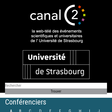
Conférenciers
A
B
C
D
E
F
G
H
I
J