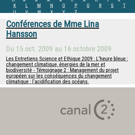
K
L
M
N
O
P
Q
R
S
T
U
V
W
X
Y
Z
Conférences de
Mme
Lina
Hansson
Du
15 oct. 2009
au
16 octobre 2009
Les Entretiens Science et Ethique 2009 : L'heure bleue :
changement climatique, énergies de la mer et
biodiversité - Témoignage 2 : Management du projet
européen sur les conséquences du changement
climatique : l'acidification des océans.