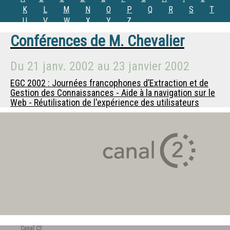
K
L
M
N
O
P
Q
R
S
T
U
V
W
X
Y
Z
Conférences de
M. Chevalier
Du
21 janv. 2002
au
23 janvier 2002
EGC 2002 : Journées francophones d’Extraction et de
Gestion des Connaissances - Aide à la navigation sur le
Web - Réutilisation de l'expérience des utilisateurs
Canal C2