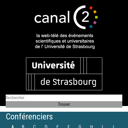
Conférenciers
A
B
C
D
E
F
G
H
I
J