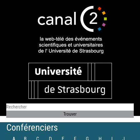
Conférenciers
A
B
C
D
E
F
G
H
I
J