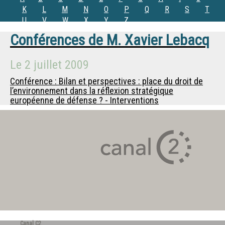
K
L
M
N
O
P
Q
R
S
T
U
V
W
X
Y
Z
Conférences de
M.
Xavier Lebacq
Le
2 juillet 2009
Conférence : Bilan et perspectives : place du droit de
l’environnement dans la réflexion stratégique
européenne de défense ? - Interventions
Canal C2