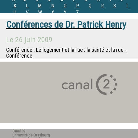
K
L
M
N
O
P
Q
R
S
T
U
V
W
X
Y
Z
Conférences de
Dr.
Patrick Henry
Le
26 juin 2009
Conférence : Le logement et la rue : la santé et la rue -
Conférence
Canal C2
Université de Strasbourg