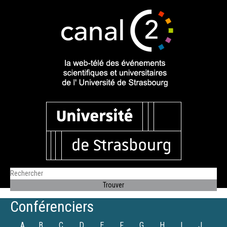
Conférenciers
A
B
C
D
E
F
G
H
I
J