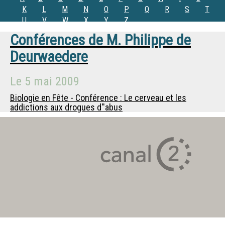
K
L
M
N
O
P
Q
R
S
T
U
V
W
X
Y
Z
Conférences de
M.
Philippe de
Deurwaedere
Le
5 mai 2009
Biologie en Fête - Conférence : Le cerveau et les
addictions aux drogues d''abus