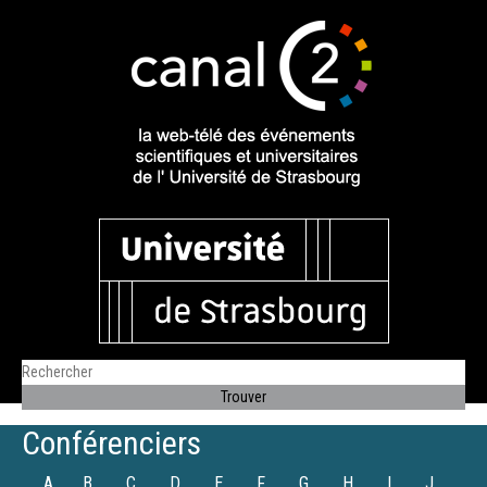
Conférenciers
A
B
C
D
E
F
G
H
I
J