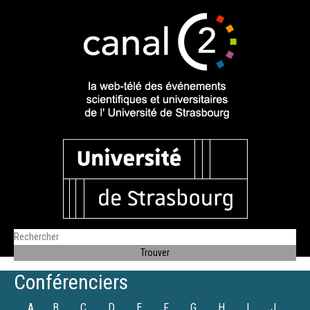
Conférenciers
A
B
C
D
E
F
G
H
I
J