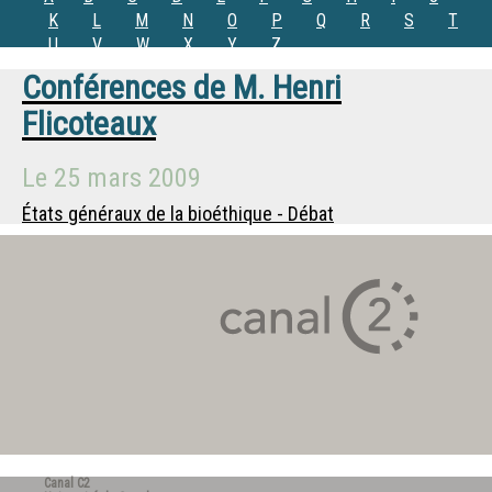
K
L
M
N
O
P
Q
R
S
T
U
V
W
X
Y
Z
Conférences de
M.
Henri
Flicoteaux
Le
25 mars 2009
États généraux de la bioéthique - Débat
Canal C2