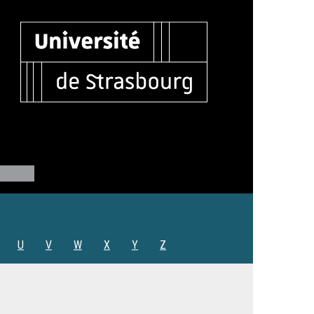
U
V
W
X
Y
Z