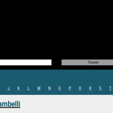
J
K
L
M
N
O
P
Q
R
S
T
ambelli