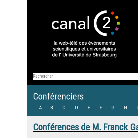
Conférenciers
A
B
C
D
E
F
G
H
I
Conférences de
M.
Franck G