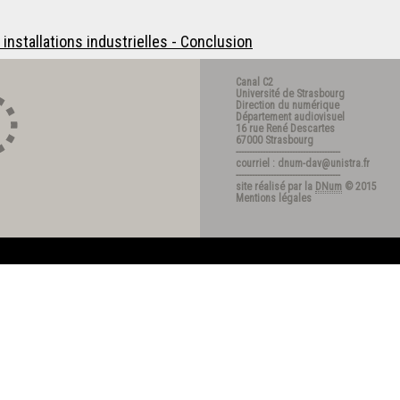
nstallations industrielles - Conclusion
Canal C2
Université de Strasbourg
Direction du numérique
Département audiovisuel
16 rue René Descartes
67000 Strasbourg
---------------------------------------
courriel : dnum-dav@unistra.fr
---------------------------------------
site réalisé par la
DNum
© 2015
Mentions légales