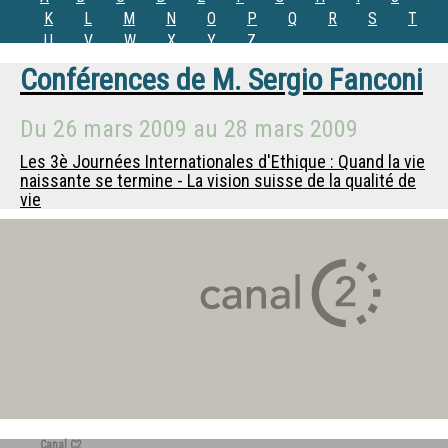
K
L
M
N
O
P
Q
R
S
T
U
V
W
X
Y
Z
Conférences de
M.
Sergio Fanconi
Du
26 mars 2009
au
28 mars 2009
Les 3è Journées Internationales d'Ethique : Quand la vie
naissante se termine - La vision suisse de la qualité de
vie
Canal C2