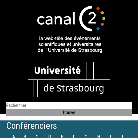
Conférenciers
A
B
C
D
E
F
G
H
I
J