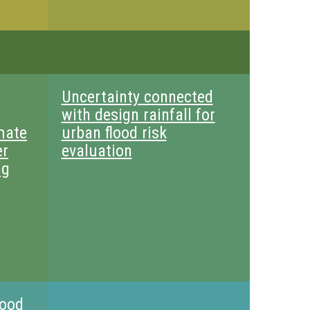
Uncertainty connected
with design rainfall for
mate
urban flood risk
er
evaluation
ng
lood