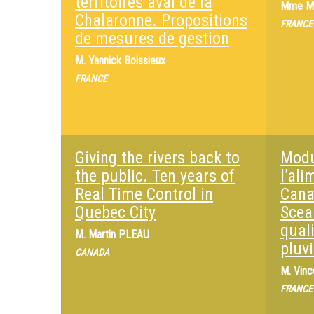
territoires aval de la
Mme
M
Chalaronne. Propositions
FRANCE
de mesures de gestion
M.
Yannick Boissieux
FRANCE
Giving the rivers back to
Modu
the public. Ten years of
l’al
Real Time Control in
Cana
Quebec City
Scea
qual
M.
Martin PLEAU
pluv
CANADA
M.
Vinc
FRANCE