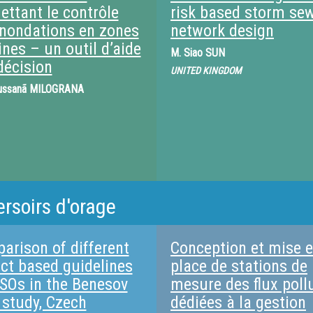
ettant le contrôle
risk based storm se
inondations en zones
network design
nes – un outil d’aide
M.
Siao SUN
décision
UNITED KINGDOM
ussanã MILOGRANA
ersoirs d'orage
arison of different
Conception et mise 
ct based guidelines
place de stations de
CSOs in the Benesov
mesure des flux poll
 study, Czech
dédiées à la gestion