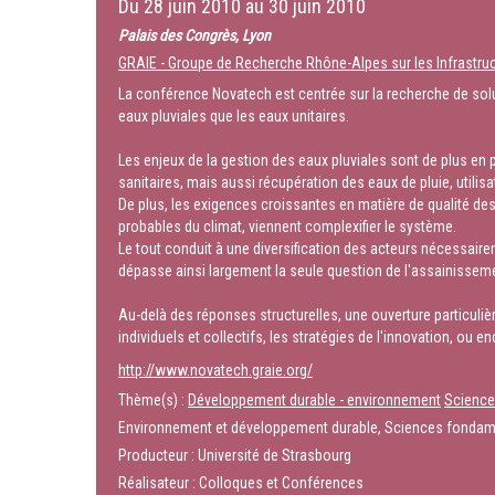
Du
28 juin 2010
au
30 juin 2010
Palais des Congrès, Lyon
GRAIE - Groupe de Recherche Rhône-Alpes sur les Infrastruct
La conférence Novatech est centrée sur la recherche de solu
eaux pluviales que les eaux unitaires.
Les enjeux de la gestion des eaux pluviales sont de plus en p
sanitaires, mais aussi récupération des eaux de pluie, utilis
De plus, les exigences croissantes en matière de qualité de
probables du climat, viennent complexifier le système.
Le tout conduit à une diversification des acteurs nécessaire
dépasse ainsi largement la seule question de l'assainissemen
Au-delà des réponses structurelles, une ouverture particuli
individuels et collectifs, les stratégies de l'innovation, ou
http://www.novatech.graie.org/
Thème(s) :
Développement durable - environnement
Sciences
Environnement et développement durable, Sciences fondam
Producteur : Université de Strasbourg
Réalisateur : Colloques et Conférences