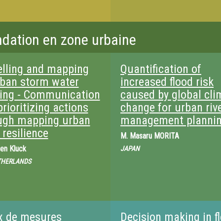
ndation en zone urbaine
lling and mapping
Quantification of
rban storm water
increased flood risk
ding - Communication
caused by global cli
rioritizing actions
change for urban riv
ugh mapping urban
management planni
 resilience
M.
Masaru MORITA
en Kluck
JAPAN
THERLANDS
x de mesures
Decision making in f