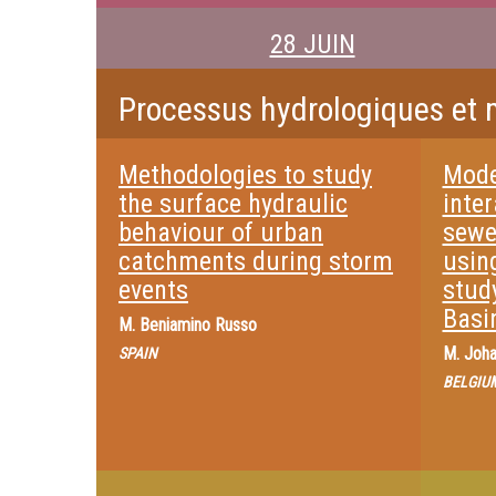
28 JUIN
Processus hydrologiques et 
Methodologies to study
Model
the surface hydraulic
inte
behaviour of urban
sewe
catchments during storm
usin
events
study
Basi
M.
Beniamino Russo
M.
Joha
SPAIN
BELGIU