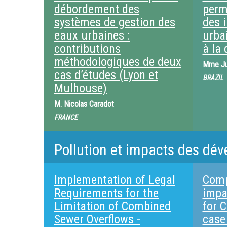
débordement des
perm
systèmes de gestion des
des 
eaux urbaines :
urbai
contributions
à la 
méthodologiques de deux
Mme
J
cas d’études (Lyon et
BRAZIL
Mulhouse)
M.
Nicolas Caradot
FRANCE
Pollution et impacts des dév
Implementation of Legal
Comp
Requirements for the
impa
Limitation of Combined
for 
Sewer Overflows -
case