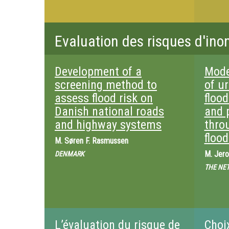
Evaluation des risques d'ino
Development of a
Mode
screening method to
of u
assess flood risk on
floo
Danish national roads
and p
and highway systems
thro
flood
M.
Søren F. Rasmussen
M.
Jero
DENMARK
THE NE
L’évaluation du risque de
Choi