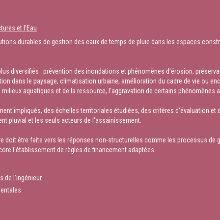
ures et l'Eau
tions durables de gestion des eaux de temps de pluie dans les espaces construit
lus diversifiés : prévention des inondations et phénomènes d'érosion, préservati
ation dans le paysage, climatisation urbaine, amélioration du cadre de vie ou en
s milieux aquatiques et de la ressource, l'aggravation de certains phénomènes a
ment impliqués, des échelles territoriales étudiées, des critères d'évaluation e
t pluvial et les seuls acteurs de l'assainissement.
ère doit être faite vers les réponses non-structurelles comme les processus de 
 encore l'établissement de règles de financement adaptées.
 de l’ingénieur
entales