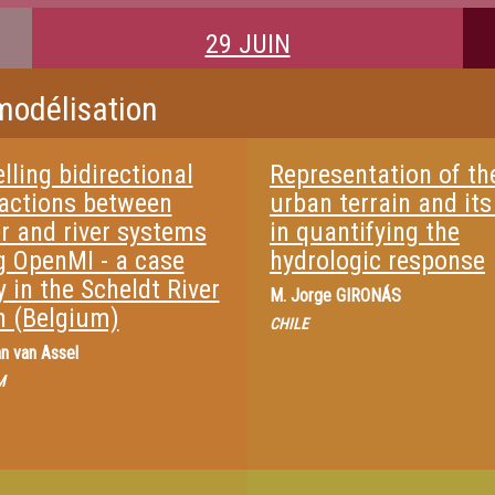
29 JUIN
modélisation
ling bidirectional
Representation of th
ractions between
urban terrain and its
r and river systems
in quantifying the
g OpenMI - a case
hydrologic response
 in the Scheldt River
M.
Jorge GIRONÁS
n (Belgium)
CHILE
n van Assel
M