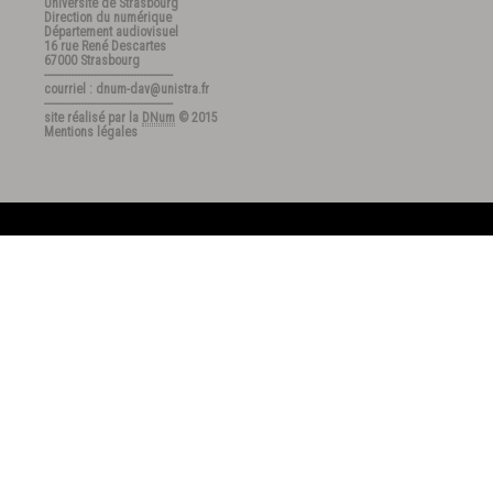
Université de Strasbourg
Direction du numérique
Département audiovisuel
16 rue René Descartes
67000 Strasbourg
---------------------------------------
courriel : dnum-dav@unistra.fr
---------------------------------------
site réalisé par la
DNum
© 2015
Mentions légales