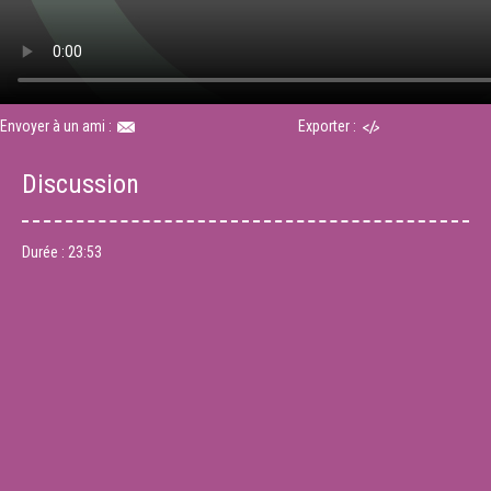
Envoyer à un ami :
Exporter :
Discussion
Durée :
23:53