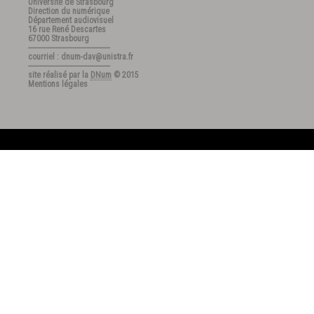
Université de Strasbourg
Direction du numérique
Département audiovisuel
16 rue René Descartes
67000 Strasbourg
---------------------------------------
courriel : dnum-dav@unistra.fr
---------------------------------------
site réalisé par la
DNum
© 2015
Mentions légales