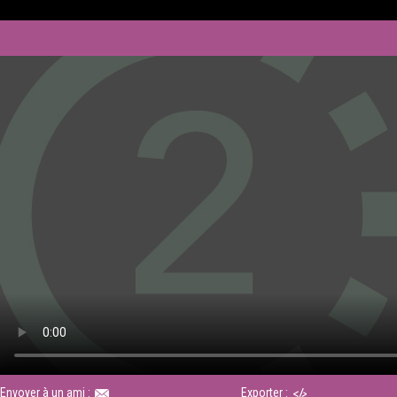
Envoyer à un ami :
Exporter :