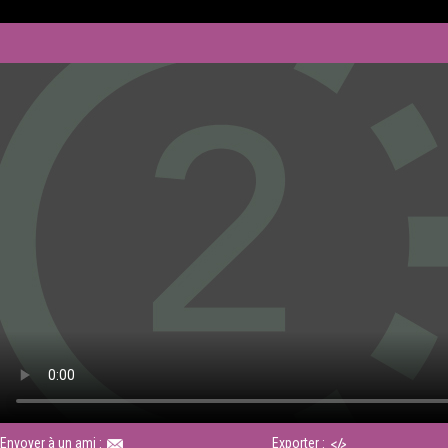
Envoyer à un ami :
Exporter :