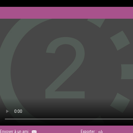
Envoyer à un ami :
Exporter :