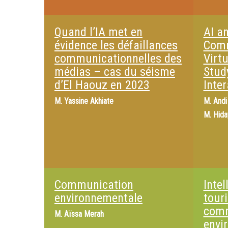
Quand l’IA met en
AI an
évidence les défaillances
Comm
communicationnelles des
Virt
médias – cas du séisme
Stud
d’El Haouz en 2023
Inte
M.
Yassine Akhiate
M.
Andi
M.
Hida
Communication
Intel
environnementale
tour
comm
M.
Aïssa Merah
envi