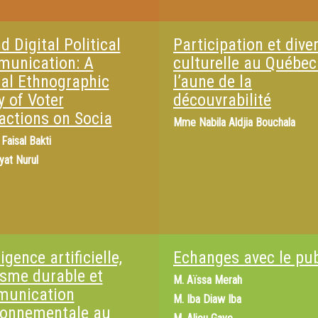
d Digital Political
Participation et diver
unication: A
culturelle au Québec
ual Ethnographic
l’aune de la
y of Voter
découvrabilité
ractions on Socia
Mme
Nabila Aldjia Bouchala
 Faisal Bakti
yat Nurul
ligence artificielle,
Echanges avec le pub
isme durable et
M.
Aïssa Merah
unication
M.
Iba Diaw Iba
ronnementale au