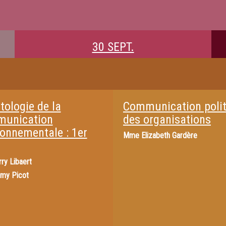
30 SEPT.
tologie de la
Communication poli
unication
des organisations
ronnementale : 1er
Mme
Elizabeth Gardère
rry Libaert
my Picot