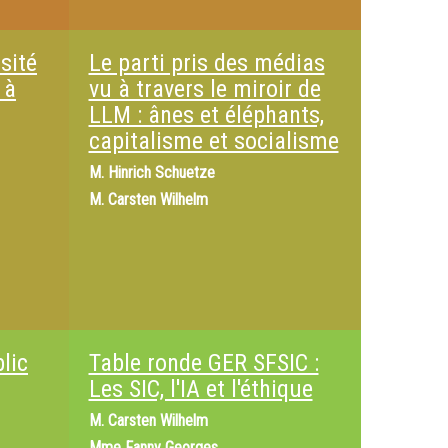
sité
Le parti pris des médias
 à
vu à travers le miroir de
LLM : ânes et éléphants,
capitalisme et socialisme
M.
Hinrich Schuetze
M.
Carsten Wilhelm
lic
Table ronde GER SFSIC :
Les SIC, l'IA et l'éthique
M.
Carsten Wilhelm
Mme
Fanny Georges