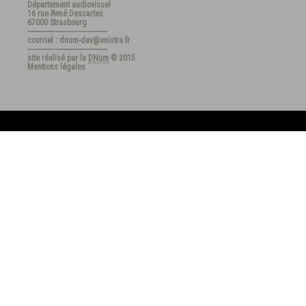
Département audiovisuel
16 rue René Descartes
67000 Strasbourg
---------------------------------------
courriel : dnum-dav@unistra.fr
---------------------------------------
site réalisé par la
DNum
© 2015
Mentions légales