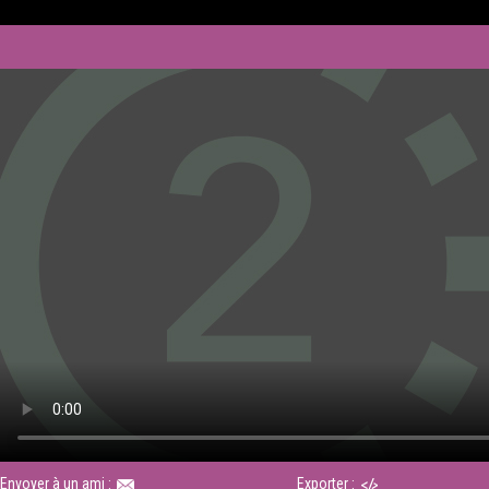
Envoyer à un ami :
Exporter :