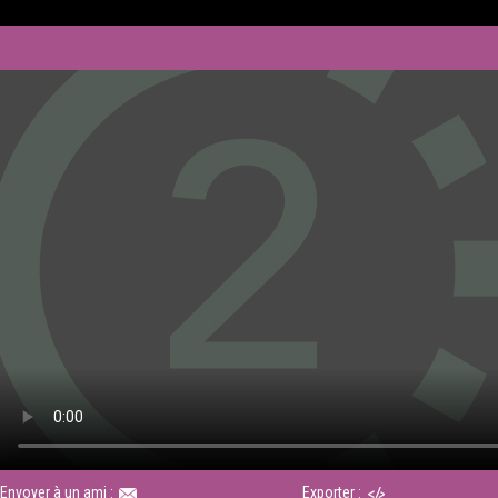
Envoyer à un ami :
Exporter :