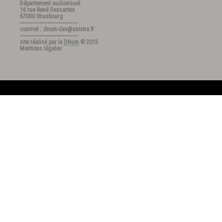
Département audiovisuel
16 rue René Descartes
67000 Strasbourg
---------------------------------------
courriel : dnum-dav@unistra.fr
---------------------------------------
site réalisé par la
DNum
© 2015
Mentions légales