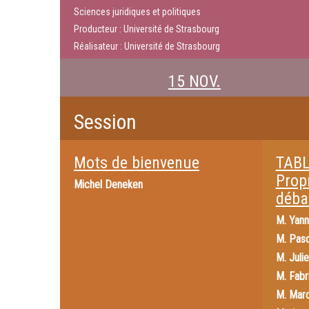
Sciences juridiques et politiques
Producteur : Université de Strasbourg
Réalisateur : Université de Strasbourg
15 NOV.
Session
Mots de bienvenue
TABL
Propr
Michel Deneken
déba
M.
Yann
M.
Pasc
M.
Juli
M.
Fabr
M.
Mar