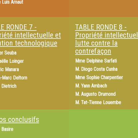
 Luis Arnaut
E RONDE 7 -
TABLE RONDE 8 -
iété intellectuelle et
Propriété intellectuel
ution technologique
lutte contre la
contrefaçon
er Seuba
Mme
Delphine Sarfati
aëlle Loinger
M.
Diogo Costa Cunha
ic Manara
Mme
Sophie Charpentier
-Marc Deltorn
M.
Yann Ambach
 Dietrich
M.
Augusto Drumond
M.
Tat-Tienne Louembe
os conclusifs
 Basire