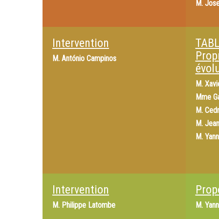
M.
Jose
Intervention
TABL
Propr
M.
António Campinos
évol
M.
Xavi
Mme
G
M.
Cedr
M.
Jean
M.
Yann
Intervention
Prop
M.
Philippe Latombe
M.
Yann