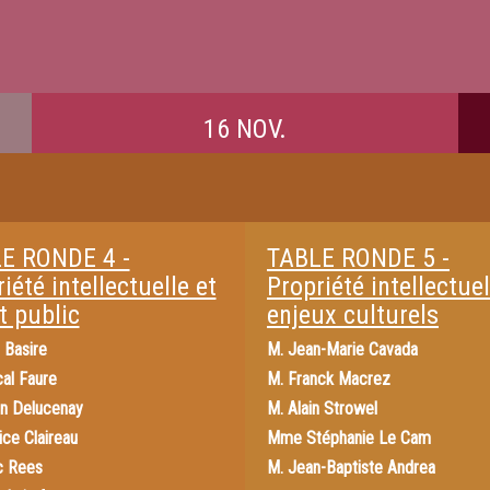
16 NOV.
E RONDE 4 -
TABLE RONDE 5 -
iété intellectuelle et
Propriété intellectuel
t public
enjeux culturels
 Basire
M.
Jean-Marie Cavada
al Faure
M.
Franck Macrez
en Delucenay
M.
Alain Strowel
ice Claireau
Mme
Stéphanie Le Cam
c Rees
M.
Jean-Baptiste Andrea