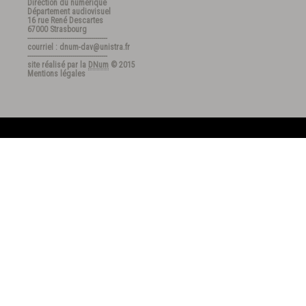
Direction du numérique
Département audiovisuel
16 rue René Descartes
67000 Strasbourg
---------------------------------------
courriel : dnum-dav@unistra.fr
---------------------------------------
site réalisé par la
DNum
© 2015
Mentions légales