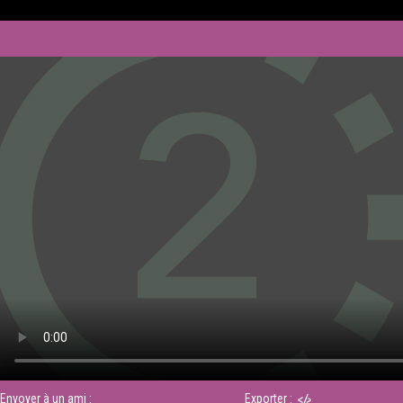
Envoyer à un ami :
Exporter :