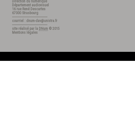
Direction du numérique
Département audiovisuel
16 rue René Descartes
67000 Strasbourg
---------------------------------------
courriel : dnum-dav@unistra.fr
---------------------------------------
site réalisé par la
DNum
© 2015
Mentions légales