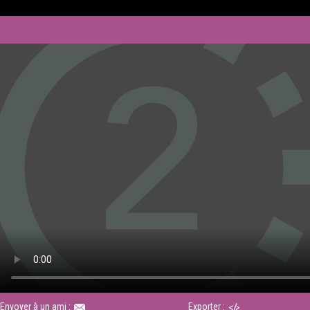
Envoyer à un ami :
Exporter :