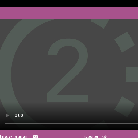
Envoyer à un ami :
Exporter :