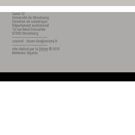
Canal C2
Université de Strasbourg
Direction du numérique
Département audiovisuel
16 rue René Descartes
67000 Strasbourg
---------------------------------------
courriel : dnum-dav@unistra.fr
---------------------------------------
site réalisé par la
DNum
© 2015
Mentions légales