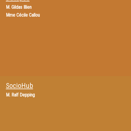
M.
Gildas Illien
Mme
Cécile Callou
SocioHub
M.
Ralf Depping