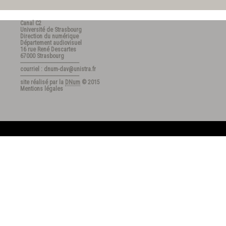
Canal C2
Université de Strasbourg
Direction du numérique
Département audiovisuel
16 rue René Descartes
67000 Strasbourg
---------------------------------------
courriel : dnum-dav@unistra.fr
---------------------------------------
site réalisé par la
DNum
© 2015
Mentions légales