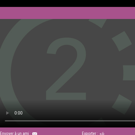
Envoyer à un ami :
Exporter :