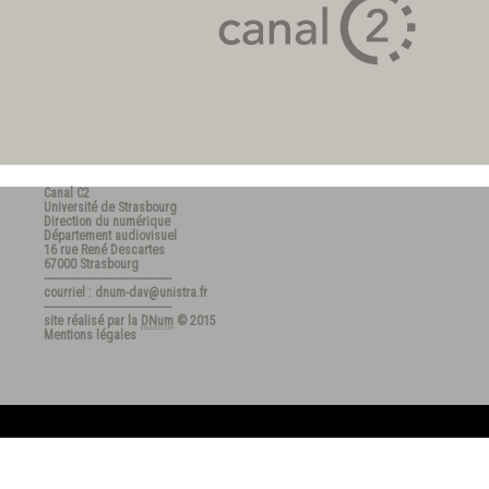
Canal C2
Université de Strasbourg
Direction du numérique
Département audiovisuel
16 rue René Descartes
67000 Strasbourg
---------------------------------------
courriel : dnum-dav@unistra.fr
---------------------------------------
site réalisé par la
DNum
© 2015
Mentions légales