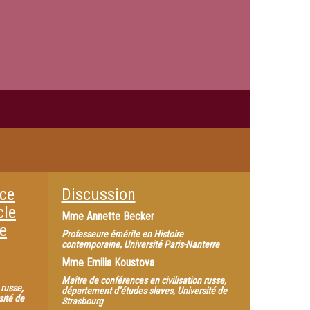
ace
Discussion
cle
Mme
Annette Becker
de
Professeure émérite en Histoire
contemporaine, Université Paris-Nanterre
Mme
Emilia Koustova
Maître de conférences en civilisation russe,
 russe,
département d’études slaves, Université de
sité de
Strasbourg