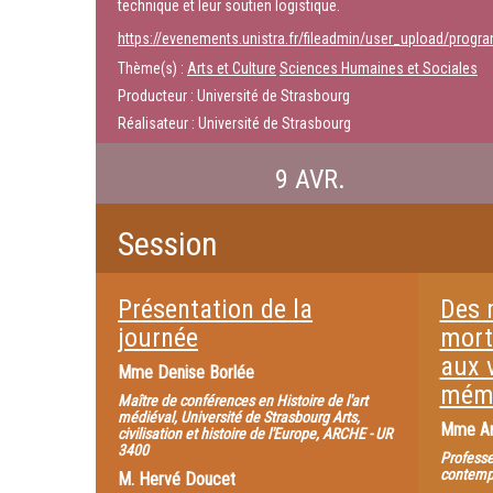
technique et leur soutien logistique.
https://evenements.unistra.fr/fileadmin/user_upload/pr
Thème(s) :
Arts et Culture
Sciences Humaines et Sociales
Producteur : Université de Strasbourg
Réalisateur : Université de Strasbourg
9 AVR.
Session
Présentation de la
Des 
journée
mort
aux v
Mme
Denise Borlée
mémo
Maître de conférences en Histoire de l'art
médiéval, Université de Strasbourg Arts,
Mme
A
civilisation et histoire de l'Europe, ARCHE - UR
3400
Professe
contempo
M.
Hervé Doucet