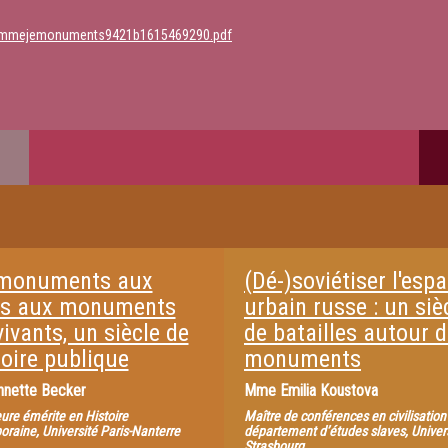
ogrammejemonuments9421b1615469290.pdf
monuments aux
(Dé-)soviétiser l'esp
s aux monuments
urbain russe : un siè
ivants, un siècle de
de batailles autour 
ire publique
monuments
nnette Becker
Mme
Emilia Koustova
ure émérite en Histoire
Maître de conférences en civilisation
raine, Université Paris-Nanterre
département d’études slaves, Univer
Strasbourg