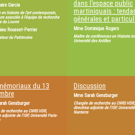
dans l’espace public
aire Garcia
martiniquais : tenda
 en histoire de l'art contemporain,
re associée à l'équipe de recherche
générales et particul
le du Louvre
Mme
Dominique Rogers
ieu Rousset-Perrier
Maître de conférences en Histoire m
teur du Patrimoine
Université des Antilles
mémoriaux du 13
Discussion
mbre
Mme
Sarah Gensburger
arah Gensburger
Chargée de recherche au CNRS HDR,
directrice adjointe de l’ISP, Université
 de recherche au CNRS HDR,
Nanterre
e adjointe de l’ISP, Université Paris-
e