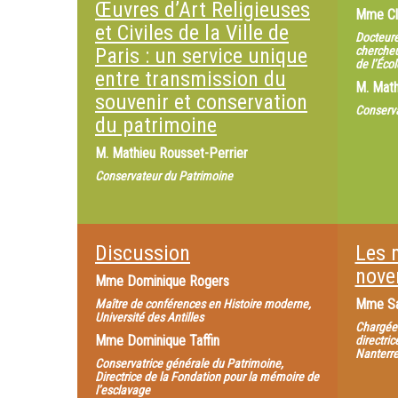
Œuvres d’Art Religieuses
Mme
Cl
et Civiles de la Ville de
Docteure
Paris : un service unique
chercheu
de l’Éco
entre transmission du
M.
Math
souvenir et conservation
Conserva
du patrimoine
M.
Mathieu Rousset-Perrier
Conservateur du Patrimoine
Discussion
Les 
nove
Mme
Dominique Rogers
Mme
S
Maître de conférences en Histoire moderne,
Université des Antilles
Chargée
Mme
Dominique Taffin
directric
Nanterr
Conservatrice générale du Patrimoine,
Directrice de la Fondation pour la mémoire de
l’esclavage