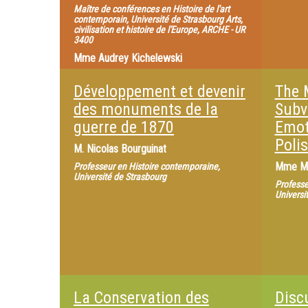
Maître de conférences en Histoire de l'art
contemporain, Université de Strasbourg Arts,
civilisation et histoire de l'Europe, ARCHE - UR
3400
Mme
Audrey Kichelewski
Maîtresse de conférences en Histoire
contemporaine, Université de Strasbourg
Développement et devenir
The 
Arts, civilisation et histoire de l'Europe,
des monuments de la
Subve
ARCHE - UR 3400
guerre de 1870
Emot
Poli
M.
Nicolas Bourguinat
Mme
M
Professeur en Histoire contemporaine,
Université de Strasbourg
Professe
Universi
La Conservation des
Disc