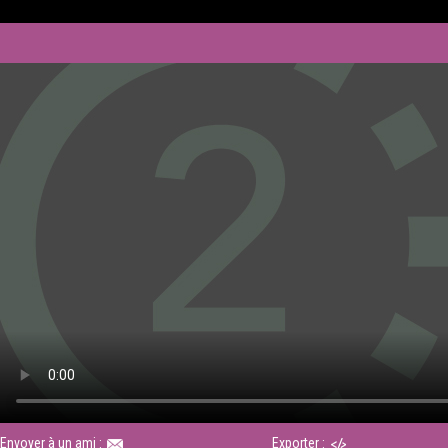
Envoyer à un ami :
Exporter :