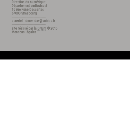
Direction du numérique
Département audiovisuel
16 rue René Descartes
67000 Strasbourg
---------------------------------------
courriel : dnum-dav@unistra.fr
---------------------------------------
site réalisé par la
DNum
© 2015
Mentions légales