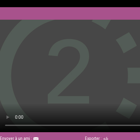
Envoyer à un ami :
Exporter :