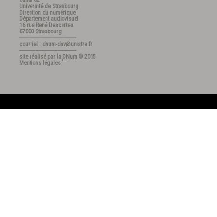
Canal C2
Université de Strasbourg
Direction du numérique
Département audiovisuel
16 rue René Descartes
67000 Strasbourg
---------------------------------------
courriel : dnum-dav@unistra.fr
---------------------------------------
site réalisé par la
DNum
© 2015
Mentions légales