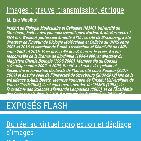
Images : preuve, transmission, éthique
M.
Eric Westhof
Institut de Biologie Moléculaire et Cellulaire (IBMC), Université de
Strasbourg Editeur des journaux scientifiques Nucleic Acids Research et
RNA Eric Westhof, professeur émérite à l’Université de Strasbourg, a été
directeur de l’Institut de Biologie Moléculaire et Cellaire du CNRS entre
2006 et 2016 et directeur de l’unité Architecture et Réactivité de l’ARN
entre 2005 et 2016. Pour la Faculté des Sciences de la vie, il a été
responsable de la licence de Biochimie (1994-1999) et directeur du
Magistère Chimie-Biologie (1996-2000). Membre élu du Conseil
scientifique entre 2002 et 2006, il a été le dernier vice-président
Recherche et Formation doctorale de l’Université Louis Pasteur (2007-
2008) et ensuite celui de l’Université de Strasbourg (2009-2012) lors de la
présidence d’Alain Beretz. Membre honoraire de l’Institut Universitaire de
France (1995-2005), il est également membre de l’EMBO (1998), de
l’Académie des Sciences allemande Leopoldina (2000), et de l’Académie
des Sciences où, depuis 2016, il y occupe les fonctions de Délégué à
l’enseignement et à la formation. Il est éditeur de Nucleic Acids Research
EXPOSÉS FLASH
et de RNA.
M.
François-xavier Vives
Auteur - Réalisateur de films documentaires François-Xavier VIVES vit et
Du réel au virtuel : projection et dépliage
travaille à Paris. Diplômé de l’école Louis Lumière (Vaugirard) en 1991, il
aborde la réalisation par le documentaire de création avec des projets
d'images
traversés par la question de l’identité. C’est ce qui sera aussi au cœur de
sa première fiction « Noli me tangere », avec Maurice Garrel et de son