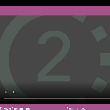
Envoyer à un ami :
Exporter :