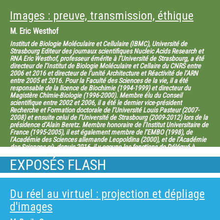
Images : preuve, transmission, éthique
M.
Eric Westhof
Institut de Biologie Moléculaire et Cellulaire (IBMC), Université de
Strasbourg Editeur des journaux scientifiques Nucleic Acids Research et
RNA Eric Westhof, professeur émérite à l’Université de Strasbourg, a été
directeur de l’Institut de Biologie Moléculaire et Cellaire du CNRS entre
2006 et 2016 et directeur de l’unité Architecture et Réactivité de l’ARN
entre 2005 et 2016. Pour la Faculté des Sciences de la vie, il a été
responsable de la licence de Biochimie (1994-1999) et directeur du
Magistère Chimie-Biologie (1996-2000). Membre élu du Conseil
scientifique entre 2002 et 2006, il a été le dernier vice-président
Recherche et Formation doctorale de l’Université Louis Pasteur (2007-
2008) et ensuite celui de l’Université de Strasbourg (2009-2012) lors de la
présidence d’Alain Beretz. Membre honoraire de l’Institut Universitaire de
France (1995-2005), il est également membre de l’EMBO (1998), de
l’Académie des Sciences allemande Leopoldina (2000), et de l’Académie
des Sciences où, depuis 2016, il y occupe les fonctions de Délégué à
l’enseignement et à la formation. Il est éditeur de Nucleic Acids Research
EXPOSÉS FLASH
et de RNA.
M.
François-xavier Vives
Auteur - Réalisateur de films documentaires François-Xavier VIVES vit et
Du réel au virtuel : projection et dépliage
travaille à Paris. Diplômé de l’école Louis Lumière (Vaugirard) en 1991, il
aborde la réalisation par le documentaire de création avec des projets
d'images
traversés par la question de l’identité. C’est ce qui sera aussi au cœur de
sa première fiction « Noli me tangere », avec Maurice Garrel et de son