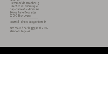
Canal C2
Université de Strasbourg
Direction du numérique
Département audiovisuel
16 rue René Descartes
67000 Strasbourg
---------------------------------------
courriel : dnum-dav@unistra.fr
---------------------------------------
site réalisé par la
DNum
© 2015
Mentions légales