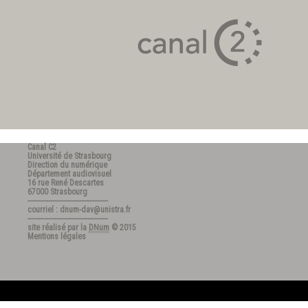
Canal C2
Université de Strasbourg
Direction du numérique
Département audiovisuel
16 rue René Descartes
67000 Strasbourg
---------------------------------------
courriel : dnum-dav@unistra.fr
---------------------------------------
site réalisé par la
DNum
© 2015
Mentions légales