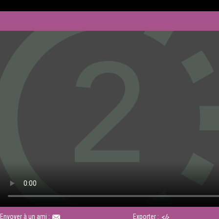
Envoyer à un ami :
Exporter :