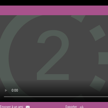
Envoyer à un ami :
Exporter :