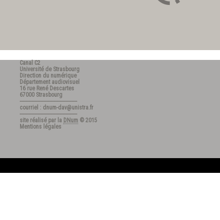
Canal C2
Université de Strasbourg
Direction du numérique
Département audiovisuel
16 rue René Descartes
67000 Strasbourg
---------------------------------------
courriel : dnum-dav@unistra.fr
---------------------------------------
site réalisé par la
DNum
© 2015
Mentions légales