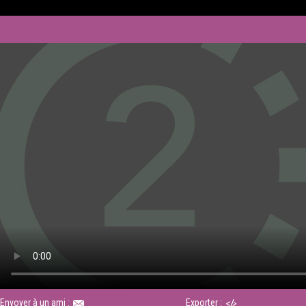
Envoyer à un ami :
Exporter :