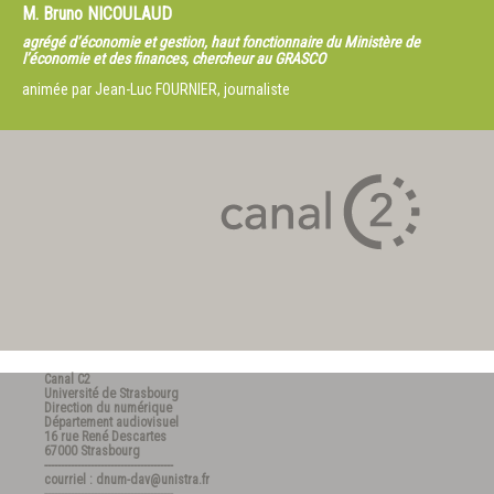
M.
Bruno NICOULAUD
agrégé d’économie et gestion, haut fonctionnaire du Ministère de
l’économie et des finances, chercheur au GRASCO
animée par Jean-Luc FOURNIER, journaliste
Canal C2
Université de Strasbourg
Direction du numérique
Département audiovisuel
16 rue René Descartes
67000 Strasbourg
---------------------------------------
courriel : dnum-dav@unistra.fr