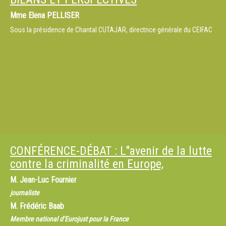
Inspecteur des douanes, Douanes judiciaires, France
Mme
Elena PELLISER
Mme
Myriam Ferrante
Chef de la Division « fraudes financières », Direction Nationale du
Sous la présidence de Chantal CUTAJAR, directrice générale du CEIFAC
Renseignement et des Enquêtes Douanières (DNRED), France
M.
Marc SIMON
Commissaire Divisionnaire, Chef du service central d'analyse criminelle
opérationnelle, Police Fédérale, Direction Générale de la Police Judiciaire,
DJSOC - Serious Organized Crime, Belgique
sous la présidence d’Olivier RIBAUX, Directeur de l''Ecole des sciences
criminelles, Université de Lausanne
CONFÉRENCE-DÉBAT : L''avenir de la lutte
contre la criminalité en Europe,
M.
Jean-Luc Fournier
journaliste
M.
Frédéric Baab
Membre national d’Eurojust pour la France