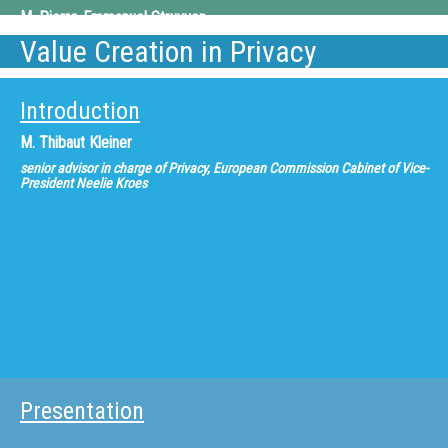
M.
Pierre-Emmanuel Struyven
Value Creation in Privacy
SFR, Director of SFR Development
Introduction
M.
Thibaut Kleiner
senior advisor in charge of Privacy, European Commission Cabinet of Vice-
President Neelie Kroes
Presentation