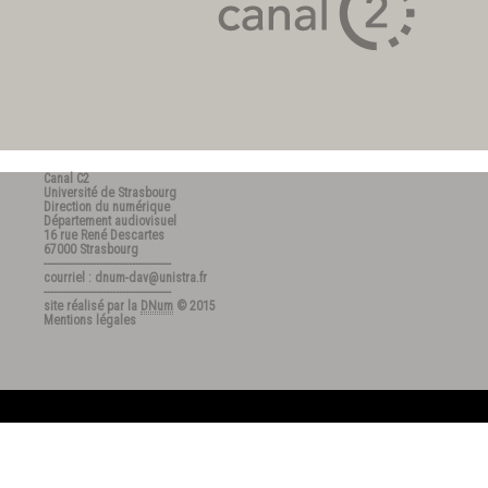
Canal C2
Université de Strasbourg
Direction du numérique
Département audiovisuel
16 rue René Descartes
67000 Strasbourg
---------------------------------------
courriel : dnum-dav@unistra.fr
---------------------------------------
site réalisé par la
DNum
© 2015
Mentions légales