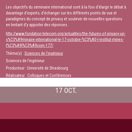
Les objectifs du séminaire international sont à la fois d'élargir le débat à
davantage d'experts, d'échanger sur les différents points de vue et
paradigmes du concept de privacy et soulever de nouvelles questions
en tentant d'y apporter des réponses.
http://www.fondation-telecom.org/actualites/the-futures-of-privacy-un-
s%C3%A9minaire-international-le-17-octobre-%C3%A0-l-institut-mines-
t%C3%A9l%C3%A9com-177/
Thème(s) :
Sciences de l’ingénieur
Sciences de l’ingénieur
Producteur : Université de Strasbourg
Réalisateur : Colloques et Conférences
17 OCT.