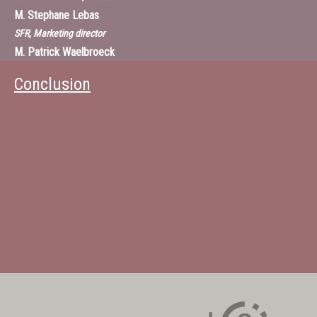
M.
Stephane Lebas
SFR, Marketing director
M.
Patrick Waelbroeck
Economiste, membre de la chaire d’enseignement et de recherche
Conclusion
“Valeurs et politiques des informations personnelles” à l’Institut Mines-
Télécom