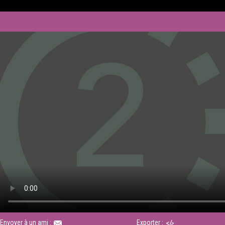
Envoyer à un ami :
Exporter :