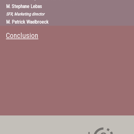
M.
Stephane Lebas
SFR, Marketing director
M.
Patrick Waelbroeck
Economiste, membre de la chaire d’enseignement et de recherche
Conclusion
“Valeurs et politiques des informations personnelles” à l’Institut Mines-
Télécom