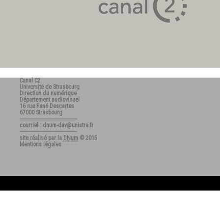
Canal C2
Université de Strasbourg
Direction du numérique
Département audiovisuel
16 rue René Descartes
67000 Strasbourg
---------------------------------------
courriel : dnum-dav@unistra.fr
---------------------------------------
site réalisé par la
DNum
© 2015
Mentions légales