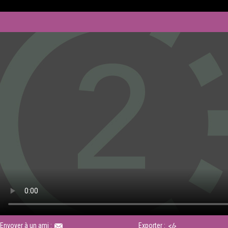
Envoyer à un ami :
Exporter :