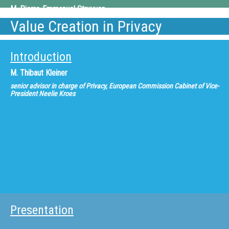
M.
Pierre-Emmanuel Struyven
Value Creation in Privacy
SFR, Director of SFR Development
Introduction
M.
Thibaut Kleiner
senior advisor in charge of Privacy, European Commission Cabinet of Vice-
President Neelie Kroes
Presentation