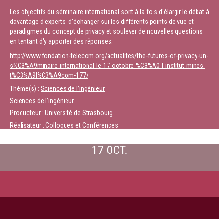
Les objectifs du séminaire international sont à la fois d'élargir le débat à
davantage d'experts, d'échanger sur les différents points de vue et
paradigmes du concept de privacy et soulever de nouvelles questions
en tentant d'y apporter des réponses.
http://www.fondation-telecom.org/actualites/the-futures-of-privacy-un-
s%C3%A9minaire-international-le-17-octobre-%C3%A0-l-institut-mines-
t%C3%A9l%C3%A9com-177/
Thème(s) :
Sciences de l’ingénieur
Sciences de l’ingénieur
Producteur : Université de Strasbourg
Réalisateur : Colloques et Conférences
17 OCT.